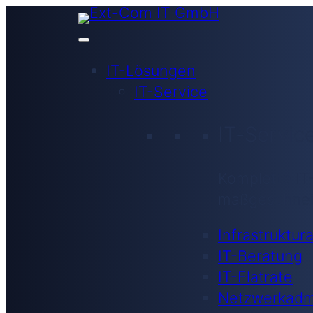
IT-Lösungen
IT-Service
IT-Servic
Komplette IT
maßgeschnei
Infrastruktur
IT-Beratung
IT-Flatrate
Netzwerkadmi