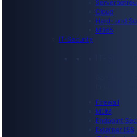
Serverbetre
Cloud
Hard- und So
M365
IT-Security
IT-Securi
Ganzheitliche
Ihrer System
Firewall
MDM
Endpoint Sec
Externer ISB