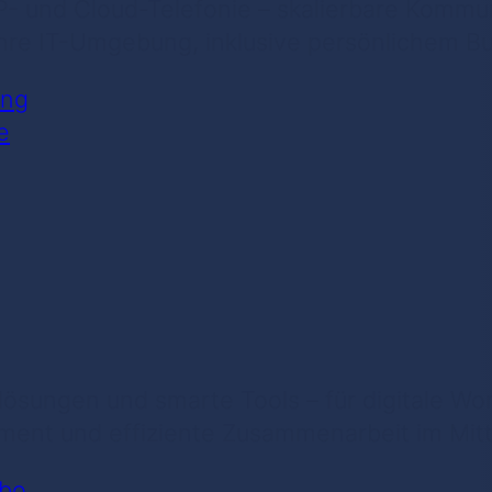
- und Cloud-Telefonie – skalierbare Kommu
 Ihre IT-Umgebung, inklusive persönlichem B
ung
e
lösungen und smarte Tools – für digitale Wo
t und effiziente Zusammenarbeit im Mitt
abo