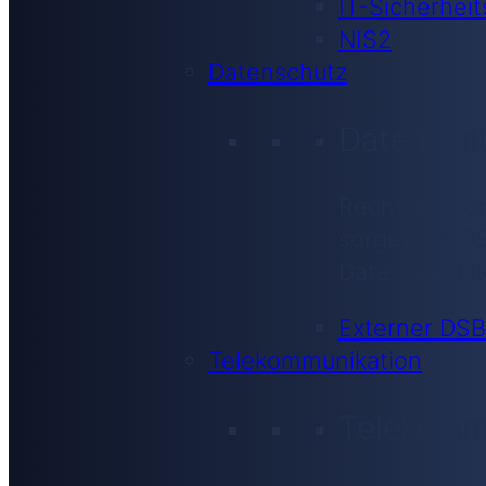
IT-Sicherheit
NIS2
Datenschutz
Datensch
Rechtskonfor
sorgen für D
Datenschutzk
Externer DSB
Telekommunikation
Telekomm