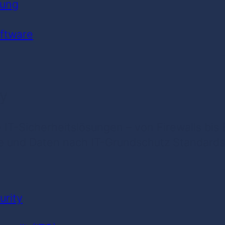
uung
ftware
ty
 IT-Sicherheitslösungen – von Firewalls bis
e und Daten nach IT-Grundschutz Standards
urity