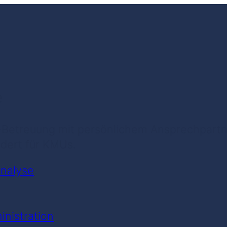
e
-Betreuung mit persönlichem Ansprechpartner
dert für KMUs.
analyse
nistration