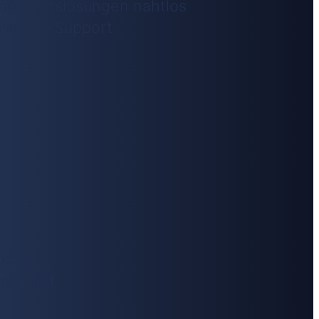
nikationslösungen nahtlos
usiness-Support.
rkflows,
elstand.