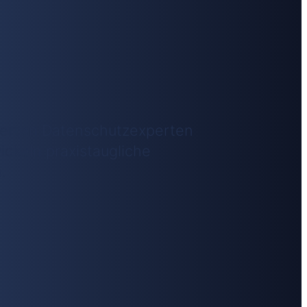
zierten Datenschutzexperten
ckeln praxistaugliche
.