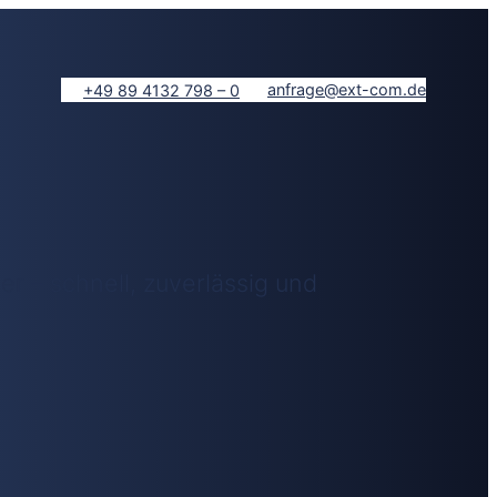
anfrage@ext-com.de
+49 89 4132 798 – 0
 – schnell, zuverlässig und