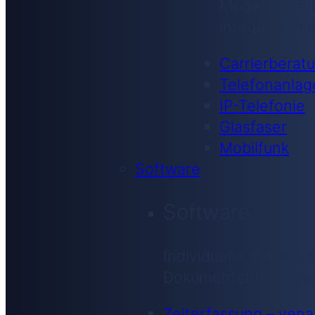
Moderne VoIP
integriert in
Carrierberat
Telefonanlag
IP-Telefonie
Glasfaser
Mobilfunk
Software
Software
Individuelle Software
Dokumentenmanagemen
Zeiterfassung – ven