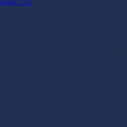
saudit (ITQ)
utz
m. Verständlich. Umsetzbar. Unsere zertifi
SGVO-gerechte Datenverarbeitung und entwi
onzepte, die zu Ihrem Unternehmen passen
unikation