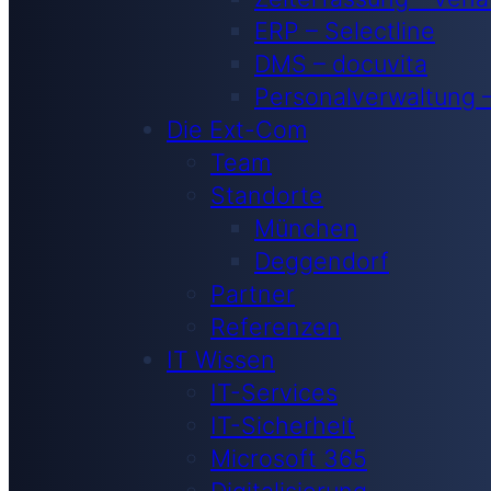
ERP – Selectline
DMS – docuvita
Personalverwaltung 
Die Ext-Com
Team
Standorte
München
Deggendorf
Partner
Referenzen
IT Wissen
IT-Services
IT-Sicherheit
Microsoft 365
Digitalisierung