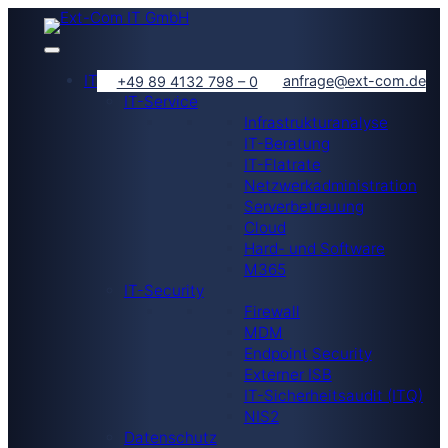
IT-Lösungen
anfrage@ext-com.de
+49 89 4132 798 – 0
IT-Service
Infrastrukturanalyse
IT-Beratung
IT-Flatrate
Netzwerkadministration
Serverbetreuung
Cloud
Hard- und Software
M365
IT-Security
Firewall
MDM
Endpoint Security
Externer ISB
IT-Sicherheitsaudit (ITQ)
NIS2
Datenschutz