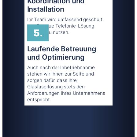
Koordination und
Installation
Ihr Team wird umfassend geschult,
um die neue Telefonie-Lösung
5
.
effizient zu nutzen.
Laufende Betreuung
und Optimierung
Auch nach der Inbetriebnahme
stehen wir Ihnen zur Seite und
sorgen dafür, dass Ihre
Glasfaserlösung stets den
Anforderungen Ihres Unternehmens
entspricht.