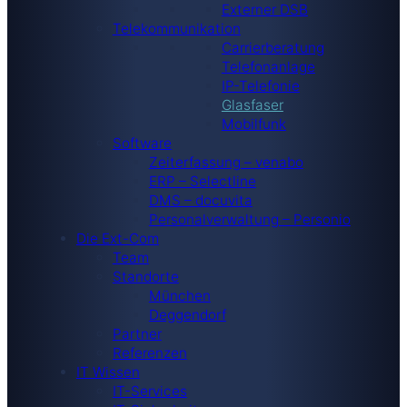
Externer DSB
Telekommunikation
Carrierberatung
Telefonanlage
IP-Telefonie
Glasfaser
Mobilfunk
Software
Zeiterfassung – venabo
ERP – Selectline
DMS – docuvita
Personalverwaltung – Personio
Die Ext-Com
Team
Standorte
München
Deggendorf
Partner
Referenzen
IT Wissen
IT-Services