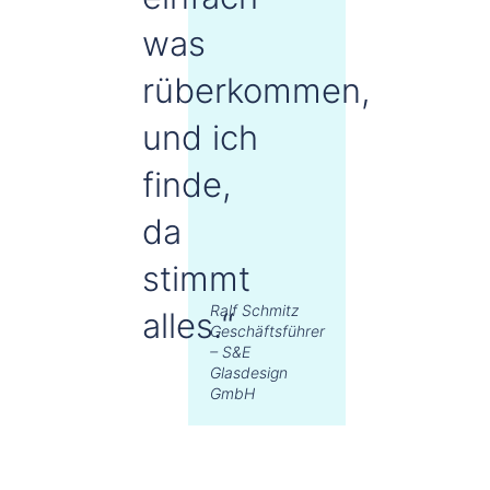
was
rüberkommen,
und ich
finde,
da
stimmt
Ralf Schmitz
alles.“
Geschäftsführer
– S&E
Glasdesign
GmbH