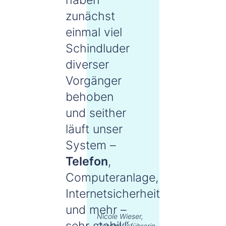
zunächst
einmal viel
Schindluder
diverser
Vorgänger
behoben
und seither
läuft unser
System –
Telefon
,
Computeranlage,
Internetsicherheit
und mehr –
Nicole Wieser,
sehr stabil.“
Geschäftsführerin