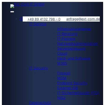
IT-Lösungen
anfrage@ext-com.de
+49 89 4132 798 – 0
IT-Service
Infrastrukturanalyse
IT-Beratung
IT-Flatrate
Netzwerkadministration
Serverbetreuung
Cloud
Hard- und Software
M365
IT-Security
Firewall
MDM
Endpoint Security
Externer ISB
IT-Sicherheitsaudit (ITQ)
NIS2
Datenschutz