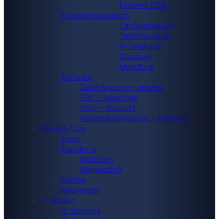
Externer DSB
Telekommunikation
Carrierberatung
Telefonanlage
IP-Telefonie
Glasfaser
Mobilfunk
Software
Zeiterfassung – venabo
ERP – Selectline
DMS – docuvita
Personalverwaltung – Personio
Die Ext-Com
Team
Standorte
München
Deggendorf
Partner
Referenzen
IT Wissen
IT-Services