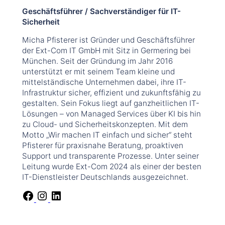
Geschäftsführer / Sachverständiger für IT-
Sicherheit
Micha Pfisterer ist Gründer und Geschäftsführer
der Ext-Com IT GmbH mit Sitz in Germering bei
München. Seit der Gründung im Jahr 2016
unterstützt er mit seinem Team kleine und
mittelständische Unternehmen dabei, ihre IT-
Infrastruktur sicher, effizient und zukunftsfähig zu
gestalten. Sein Fokus liegt auf ganzheitlichen IT-
Lösungen – von Managed Services über KI bis hin
zu Cloud- und Sicherheitskonzepten. Mit dem
Motto „Wir machen IT einfach und sicher“ steht
Pfisterer für praxisnahe Beratung, proaktiven
Support und transparente Prozesse. Unter seiner
Leitung wurde Ext-Com 2024 als einer der besten
IT-Dienstleister Deutschlands ausgezeichnet.
F
I
L
a
n
i
c
s
n