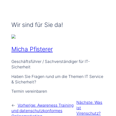
e
t
k
b
a
e
o
g
d
o
r
I
k
a
n
Wir sind für Sie da!
m
Micha Pfisterer
Geschäftsführer / Sachverständiger für IT-
Sicherheit
Haben Sie Fragen rund um die Themen IT Service
& Sicherheit?
Termin vereinbaren
Nächste:
Was
←
Vorherige:
Awareness Training
ist
und datenschutzkonformes
Virenschutz?