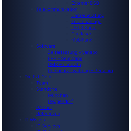
Externer DSB
Telekommunikation
Carrierberatung
Telefonanlage
IP-Telefonie
Glasfaser
Mobilfunk
Software
Zeiterfassung – venabo
ERP – Selectline
DMS – docuvita
Personalverwaltung – Personio
Die Ext-Com
Team
Standorte
München
Deggendorf
Partner
Referenzen
IT Wissen
IT-Services