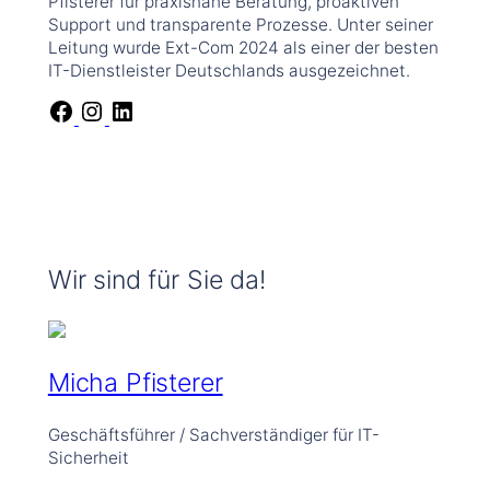
Pfisterer für praxisnahe Beratung, proaktiven
Support und transparente Prozesse. Unter seiner
Leitung wurde Ext-Com 2024 als einer der besten
IT-Dienstleister Deutschlands ausgezeichnet.
F
I
L
a
n
i
c
s
n
e
t
k
b
a
e
o
g
d
o
r
I
k
a
n
Wir sind für Sie da!
m
Micha Pfisterer
Geschäftsführer / Sachverständiger für IT-
Sicherheit