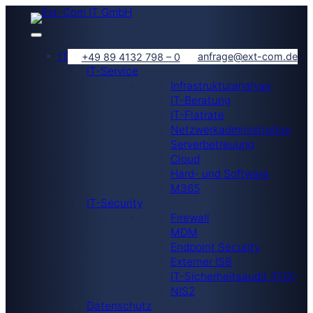
IT-Lösungen
anfrage@ext-com.de
+49 89 4132 798 – 0
IT-Service
Infrastrukturanalyse
IT-Beratung
IT-Flatrate
Netzwerkadministration
Serverbetreuung
Cloud
Hard- und Software
M365
IT-Security
Firewall
MDM
Endpoint Security
Externer ISB
IT-Sicherheitsaudit (ITQ)
NIS2
Datenschutz