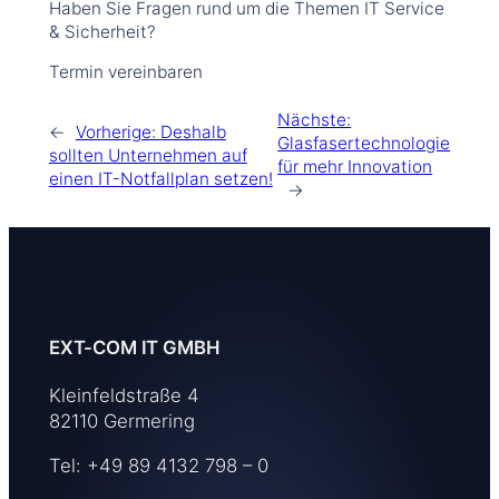
Haben Sie Fragen rund um die Themen IT Service
& Sicherheit?
Termin vereinbaren
Nächste:
←
Vorherige:
Deshalb
Glasfasertechnologie
sollten Unternehmen auf
für mehr Innovation
einen IT-Notfallplan setzen!
→
EXT-COM IT GMBH
Kleinfeldstraße 4
82110 Germering
Tel: +49 89 4132 798 – 0