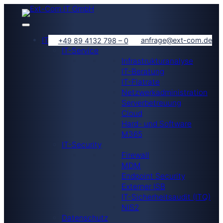
IT-Lösungen
anfrage@ext-com.de
+49 89 4132 798 – 0
IT-Service
Infrastrukturanalyse
IT-Beratung
IT-Flatrate
Netzwerkadministration
Serverbetreuung
Cloud
Hard- und Software
M365
IT-Security
Firewall
MDM
Endpoint Security
Externer ISB
IT-Sicherheitsaudit (ITQ)
NIS2
Datenschutz