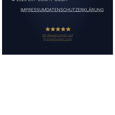
IMPRESSUM
DATENSCHUTZERKLÄRUNG
38
Bewertungen auf
ProvenExpert.com
Ext-Com IT GmbH