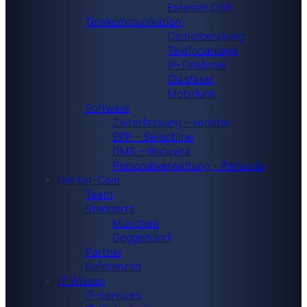
Externer DSB
Telekommunikation
Carrierberatung
Telefonanlage
IP-Telefonie
Glasfaser
Mobilfunk
Software
Zeiterfassung – venabo
ERP – Selectline
DMS – docuvita
Personalverwaltung – Personio
Die Ext-Com
Team
Standorte
München
Deggendorf
Partner
Referenzen
IT Wissen
IT-Services