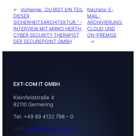
←
Vorherige:
„DU BIST EIN TEIL
Nächste:
E-
DIESER
MAIL-
SICHERHEITSARCHITEKTUR.“ –
ARCHIVIERUNG:
INTERVIEW MIT MIRKO HERTH,
CLOUD UND
CYBER SECURITY THERAPIST
ON-PREMISE
DER SECUREPOINT GMBH
→
EXT-COM IT GMBH
Kleinfeldstraße 4
82110 Germering
Tel: +49 89 4132 798 – 0
Mail:
anfrage@ext-com.de