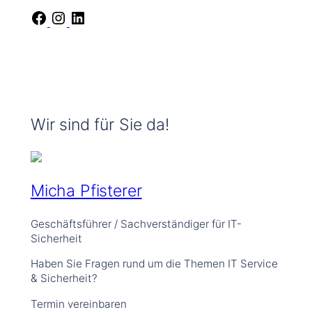
F
I
L
a
n
i
c
s
n
e
t
k
b
a
e
o
g
d
o
r
I
k
a
n
Wir sind für Sie da!
m
Micha Pfisterer
Geschäftsführer / Sachverständiger für IT-
Sicherheit
Haben Sie Fragen rund um die Themen IT Service
& Sicherheit?
Termin vereinbaren