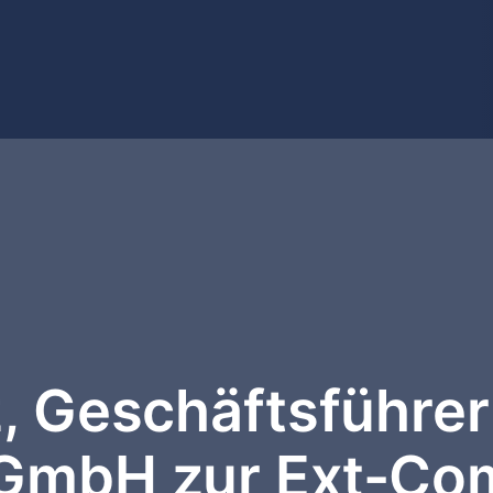
z, Geschäftsführe
 GmbH zur Ext-Co