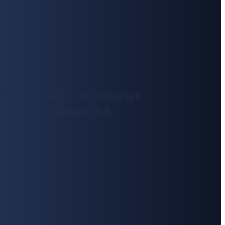
zierten Datenschutzexperten
ckeln praxistaugliche
.