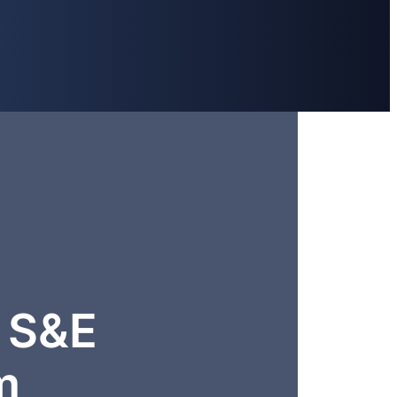
r S&E
m