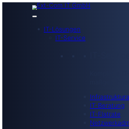
IT-Lösungen
IT-Service
IT-Servic
Komplette IT
maßgeschnei
Infrastruktur
IT-Beratung
IT-Flatrate
Netzwerkadmi