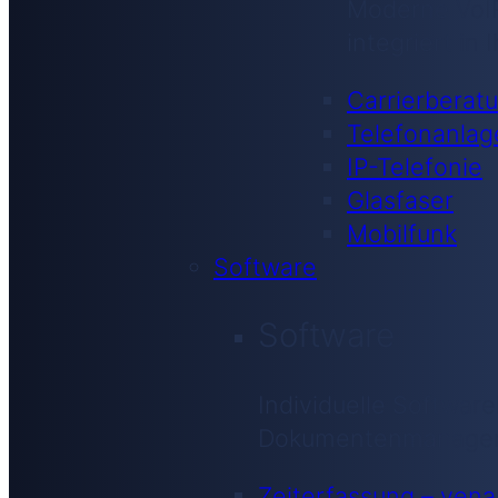
Moderne VoIP
integriert in
Carrierberat
Telefonanlag
IP-Telefonie
Glasfaser
Mobilfunk
Software
Software
Individuelle Software
Dokumentenmanagemen
Zeiterfassung – ven