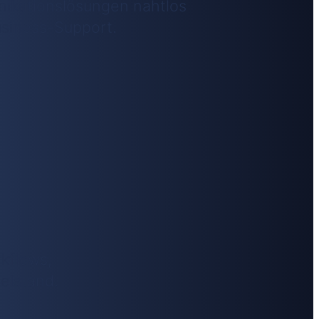
nikationslösungen nahtlos
usiness-Support.
rkflows,
elstand.