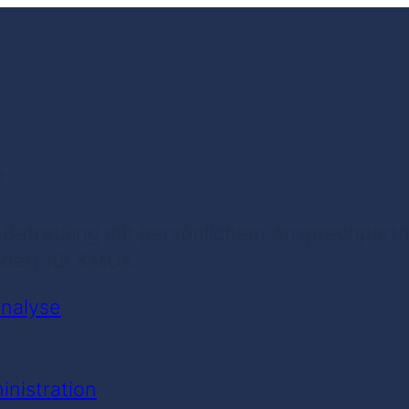
e
-Betreuung mit persönlichem Ansprechpartner
dert für KMUs.
analyse
nistration