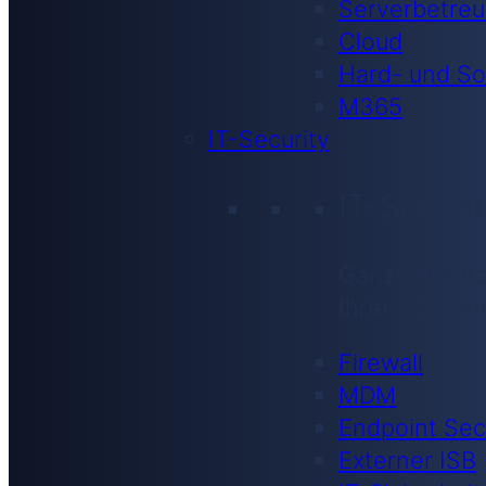
Serverbetre
Cloud
Hard- und So
M365
IT-Security
IT-Securi
Ganzheitliche
Ihrer System
Firewall
MDM
Endpoint Sec
Externer ISB