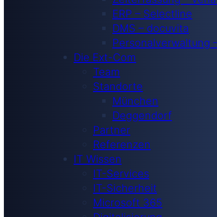
ERP – Selectline
DMS – docuvita
Personalverwaltung 
Die Ext-Com
Team
Standorte
München
Deggendorf
Partner
Referenzen
IT Wissen
IT-Services
IT-Sicherheit
Microsoft 365
Digitalisierung