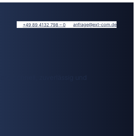
anfrage@ext-com.de
+49 89 4132 798 – 0
 – schnell, zuverlässig und