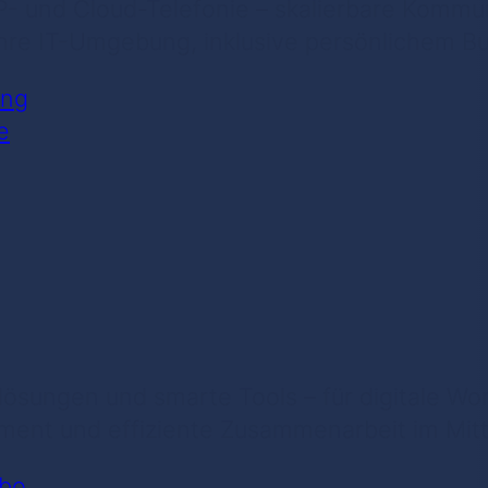
- und Cloud-Telefonie – skalierbare Kommu
 Ihre IT-Umgebung, inklusive persönlichem B
ung
e
lösungen und smarte Tools – für digitale Wo
t und effiziente Zusammenarbeit im Mitt
abo