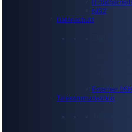
IT-Sicherheit
NIS2
Datenschutz
Datensch
Rechtskonfor
sorgen für D
Datenschutzk
Externer DSB
Telekommunikation
Telekomm