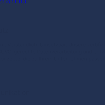
saudit (ITQ)
utz
m. Verständlich. Umsetzbar. Unsere zertifi
SGVO-gerechte Datenverarbeitung und entwi
onzepte, die zu Ihrem Unternehmen passen
unikation