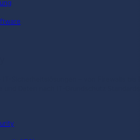
uung
ftware
ty
 IT-Sicherheitslösungen – von Firewalls bis
e und Daten nach IT-Grundschutz Standards
urity