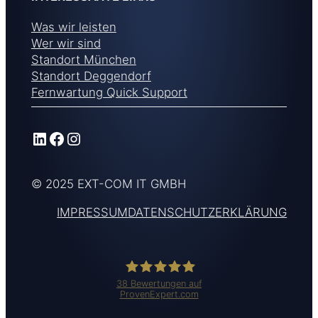
Was wir leisten
Wer wir sind
Standort München
Standort Deggendorf
Fernwartung Quick Support
LinkedIn
Facebook
Instagram
© 2025 EXT-COM IT GMBH
IMPRESSUM
DATENSCHUTZERKLÄRUNG
38
Bewertungen auf
ProvenExpert.com
Ext-Com IT GmbH