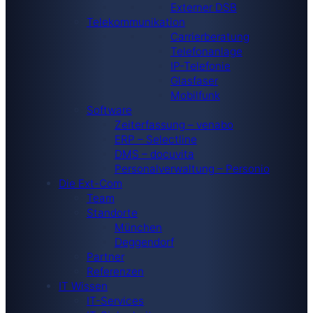
Externer DSB
Telekommunikation
Carrierberatung
Telefonanlage
IP-Telefonie
Glasfaser
Mobilfunk
Software
Zeiterfassung – venabo
ERP – Selectline
DMS – docuvita
Personalverwaltung – Personio
Die Ext-Com
Team
Standorte
München
Deggendorf
Partner
Referenzen
IT Wissen
IT-Services