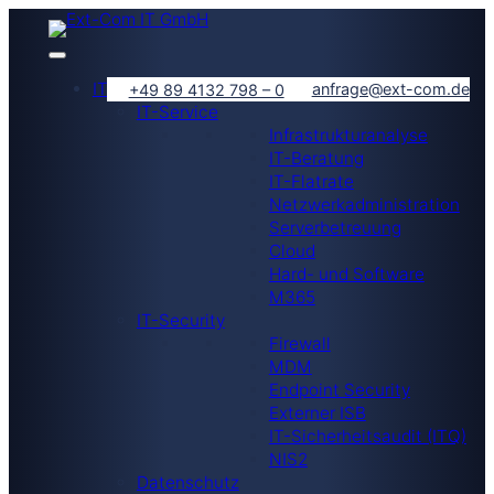
IT-Lösungen
anfrage@ext-com.de
+49 89 4132 798 – 0
IT-Service
Infrastrukturanalyse
IT-Beratung
IT-Flatrate
Netzwerkadministration
Serverbetreuung
Cloud
Hard- und Software
M365
IT-Security
Firewall
MDM
Endpoint Security
Externer ISB
IT-Sicherheitsaudit (ITQ)
NIS2
Datenschutz