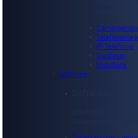
Moderne VoIP
integriert in
Carrierberat
Telefonanlag
IP-Telefonie
Glasfaser
Mobilfunk
Software
Software
Individuelle Software
Dokumentenmanagemen
Zeiterfassung – ven