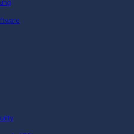
uung
ftware
ty
 IT-Sicherheitslösungen – von Firewalls bis
e und Daten nach IT-Grundschutz Standards
urity