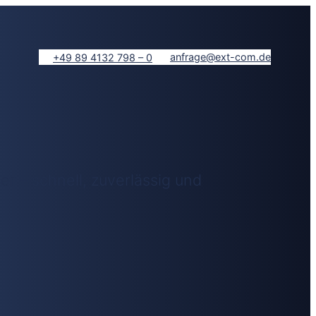
anfrage@ext-com.de
+49 89 4132 798 – 0
 – schnell, zuverlässig und