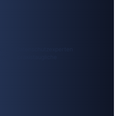
zierten Datenschutzexperten
ckeln praxistaugliche
.