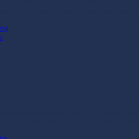
- und Cloud-Telefonie – skalierbare Kommu
 Ihre IT-Umgebung, inklusive persönlichem B
ung
e
lösungen und smarte Tools – für digitale Wo
t und effiziente Zusammenarbeit im Mitt
abo