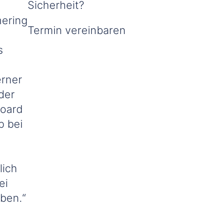
Sicherheit?
mering
Termin vereinbaren
s
g
erner
der
board
p bei
lich
ei
ben.“