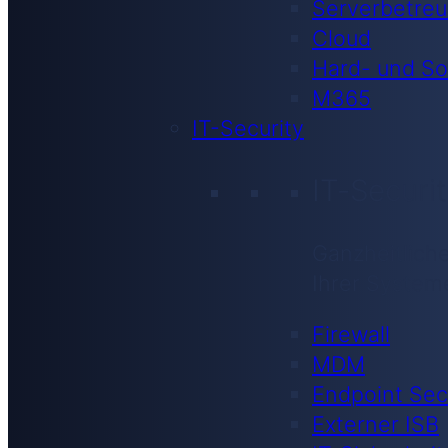
Serverbetre
Cloud
Hard- und So
M365
IT-Security
IT-Securi
Ganzheitliche
Ihrer System
Firewall
MDM
Endpoint Sec
Externer ISB