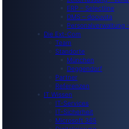
ERP – Selectline
DMS – docuvita
Personalverwaltung 
Die Ext-Com
Team
Standorte
München
Deggendorf
Partner
Referenzen
IT Wissen
IT-Services
IT-Sicherheit
Microsoft 365
Digitalisierung