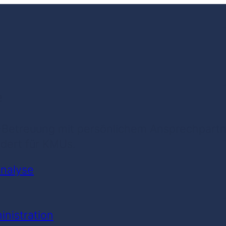
e
-Betreuung mit persönlichem Ansprechpartner
dert für KMUs.
analyse
nistration