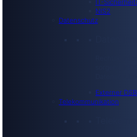
IT-Sicherheit
NIS2
Datenschutz
Datensch
Rechtskonfor
sorgen für D
Datenschutzk
Externer DSB
Telekommunikation
Telekomm