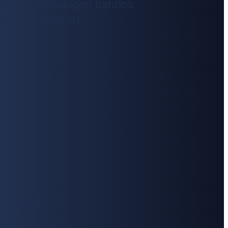
nikationslösungen nahtlos
usiness-Support.
rkflows,
elstand.