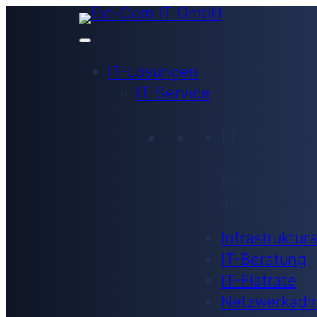
IT-Lösungen
IT-Service
IT-Servic
Komplette IT
maßgeschnei
Infrastruktur
IT-Beratung
IT-Flatrate
Netzwerkadmi