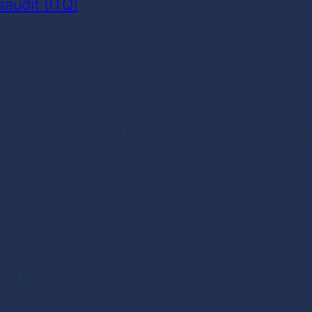
saudit (ITQ)
utz
m. Verständlich. Umsetzbar. Unsere zertifi
SGVO-gerechte Datenverarbeitung und entwi
onzepte, die zu Ihrem Unternehmen passen
unikation