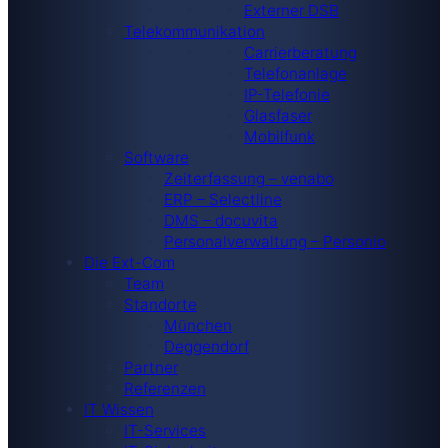
Externer DSB
Telekommunikation
Carrierberatung
Telefonanlage
IP-Telefonie
Glasfaser
Mobilfunk
Software
Zeiterfassung – venabo
ERP – Selectline
DMS – docuvita
Personalverwaltung – Personio
Die Ext-Com
Team
Standorte
München
Deggendorf
Partner
Referenzen
IT Wissen
IT-Services