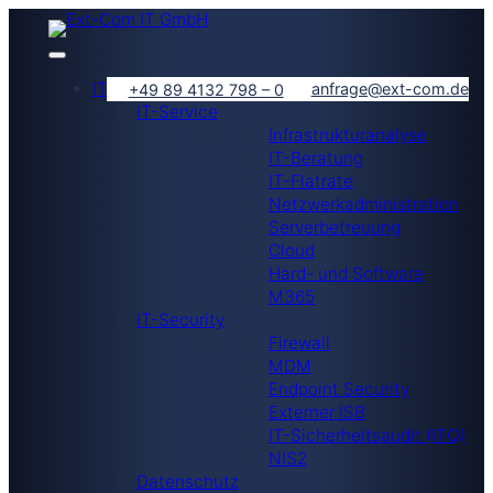
IT-Lösungen
anfrage@ext-com.de
+49 89 4132 798 – 0
IT-Service
Infrastrukturanalyse
IT-Beratung
IT-Flatrate
Netzwerkadministration
Serverbetreuung
Cloud
Hard- und Software
M365
IT-Security
Firewall
MDM
Endpoint Security
Externer ISB
IT-Sicherheitsaudit (ITQ)
NIS2
Datenschutz