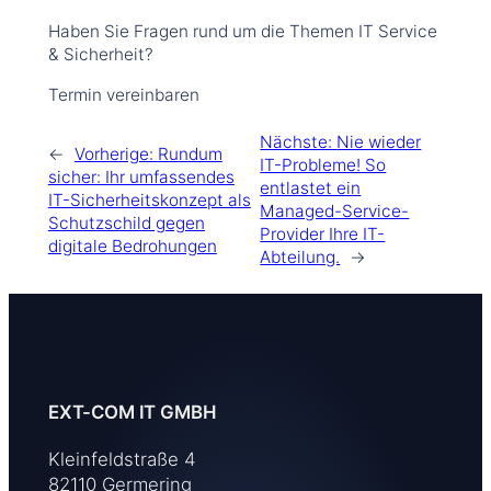
Haben Sie Fragen rund um die Themen IT Service
& Sicherheit?
Termin vereinbaren
Nächste:
Nie wieder
←
Vorherige:
Rundum
IT-Probleme! So
sicher: Ihr umfassendes
entlastet ein
IT-Sicherheitskonzept als
Managed-Service-
Schutzschild gegen
Provider Ihre IT-
digitale Bedrohungen
Abteilung.
→
EXT-COM IT GMBH
Kleinfeldstraße 4
82110 Germering