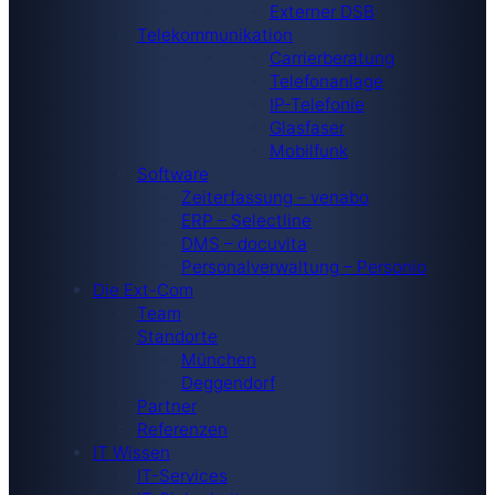
Externer DSB
Telekommunikation
Carrierberatung
Telefonanlage
IP-Telefonie
Glasfaser
Mobilfunk
Software
Zeiterfassung – venabo
ERP – Selectline
DMS – docuvita
Personalverwaltung – Personio
Die Ext-Com
Team
Standorte
München
Deggendorf
Partner
Referenzen
IT Wissen
IT-Services