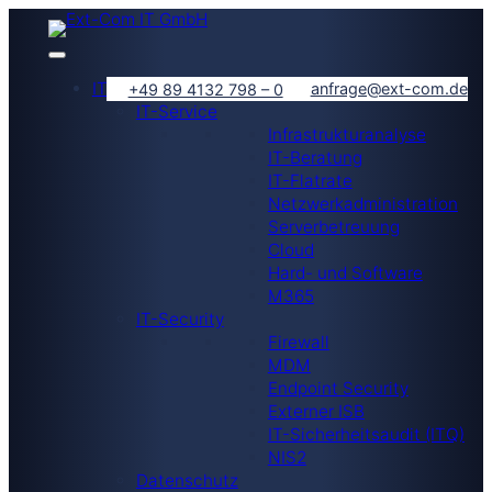
IT-Lösungen
anfrage@ext-com.de
+49 89 4132 798 – 0
IT-Service
Infrastrukturanalyse
IT-Beratung
IT-Flatrate
Netzwerkadministration
Serverbetreuung
Cloud
Hard- und Software
M365
IT-Security
Firewall
MDM
Endpoint Security
Externer ISB
IT-Sicherheitsaudit (ITQ)
NIS2
Datenschutz