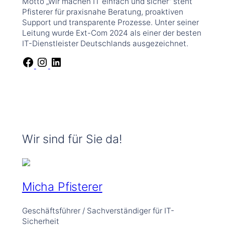
Motto „Wir machen IT einfach und sicher“ steht
Pfisterer für praxisnahe Beratung, proaktiven
Support und transparente Prozesse. Unter seiner
Leitung wurde Ext-Com 2024 als einer der besten
IT-Dienstleister Deutschlands ausgezeichnet.
F
I
L
a
n
i
c
s
n
e
t
k
b
a
e
o
g
d
o
r
I
k
a
n
Wir sind für Sie da!
m
Micha Pfisterer
Geschäftsführer / Sachverständiger für IT-
Sicherheit