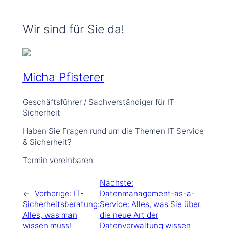
o
g
d
o
r
I
k
a
n
Wir sind für Sie da!
m
Micha Pfisterer
Geschäftsführer / Sachverständiger für IT-
Sicherheit
Haben Sie Fragen rund um die Themen IT Service
& Sicherheit?
Termin vereinbaren
Nächste:
←
Vorherige:
IT-
Datenmanagement-as-a-
Sicherheitsberatung:
Service: Alles, was Sie über
Alles, was man
die neue Art der
wissen muss!
Datenverwaltung wissen