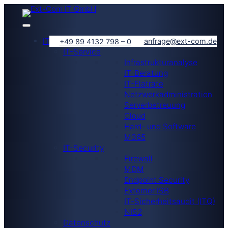
IT-Lösungen
anfrage@ext-com.de
+49 89 4132 798 – 0
IT-Service
Infrastrukturanalyse
IT-Beratung
IT-Flatrate
Netzwerkadministration
Serverbetreuung
Cloud
Hard- und Software
M365
IT-Security
Firewall
MDM
Endpoint Security
Externer ISB
IT-Sicherheitsaudit (ITQ)
NIS2
Datenschutz