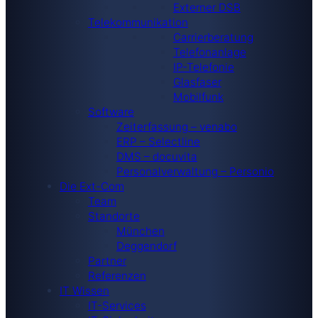
Externer DSB
Telekommunikation
Carrierberatung
Telefonanlage
IP-Telefonie
Glasfaser
Mobilfunk
Software
Zeiterfassung – venabo
ERP – Selectline
DMS – docuvita
Personalverwaltung – Personio
Die Ext-Com
Team
Standorte
München
Deggendorf
Partner
Referenzen
IT Wissen
IT-Services