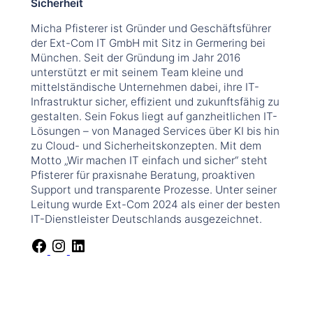
Sicherheit
Micha Pfisterer ist Gründer und Geschäftsführer
der Ext-Com IT GmbH mit Sitz in Germering bei
München. Seit der Gründung im Jahr 2016
unterstützt er mit seinem Team kleine und
mittelständische Unternehmen dabei, ihre IT-
Infrastruktur sicher, effizient und zukunftsfähig zu
gestalten. Sein Fokus liegt auf ganzheitlichen IT-
Lösungen – von Managed Services über KI bis hin
zu Cloud- und Sicherheitskonzepten. Mit dem
Motto „Wir machen IT einfach und sicher“ steht
Pfisterer für praxisnahe Beratung, proaktiven
Support und transparente Prozesse. Unter seiner
Leitung wurde Ext-Com 2024 als einer der besten
IT-Dienstleister Deutschlands ausgezeichnet.
F
I
L
a
n
i
c
s
n
e
t
k
b
a
e